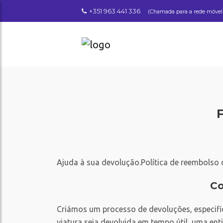
+351 963 441 336
(Chamada para a rede móvel
Ajuda à sua devolução.Política de reembolso 
Co
Criámos um processo de devoluções, especifi
viatura seja devolvida em tempo útil, uma ent