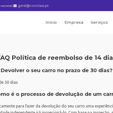
geral@coviclass.pt
 nacional)
Início
Empresa
Serviços
FAQ Política de reembolso de 14 dia
Devolver o seu carro no prazo de 30 dias?
de 30 dias
mo é o processo de devolução de um car
camente para fazer da devolução do seu carro uma experiênc
idade independente irá inspecioná-lo. Com base na inspeção, s