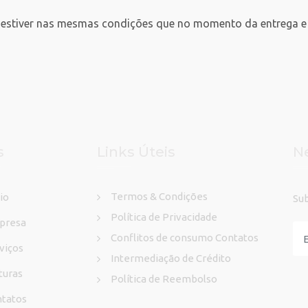
o estiver nas mesmas condições que no momento da entrega e 
s
Links Úteis
N
Termos & Condições
cio
Su
Política de Privacidade
presa
Conflitos de consumo Contatos
viços
Intermediação de Crédito
turas
Política de Reembolso
tatos