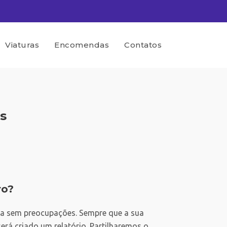
Viaturas
Encomendas
Contatos
s
ro?
ia sem preocupações. Sempre que a sua
erá criado um relatório. Partilharemos o