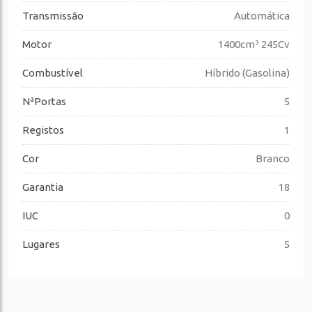
Transmissão
Automática
Motor
1400cm³ 245Cv
Combustível
Híbrido (Gasolina)
NªPortas
5
Registos
1
Cor
Branco
Garantia
18
IUC
0
Lugares
5