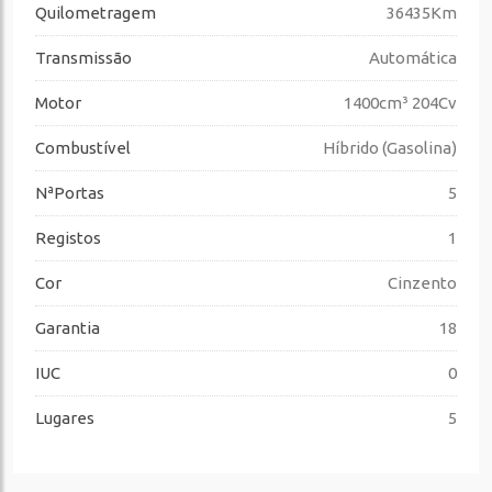
Quilometragem
36435Km
Transmissão
Automática
Motor
1400cm³ 204Cv
Combustível
Híbrido (Gasolina)
NªPortas
5
Registos
1
Cor
Cinzento
Garantia
18
IUC
0
Lugares
5