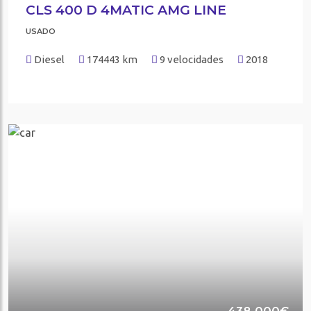
CLS 400 D 4MATIC AMG LINE
USADO
Diesel
174443 km
9 velocidades
2018
438.000€